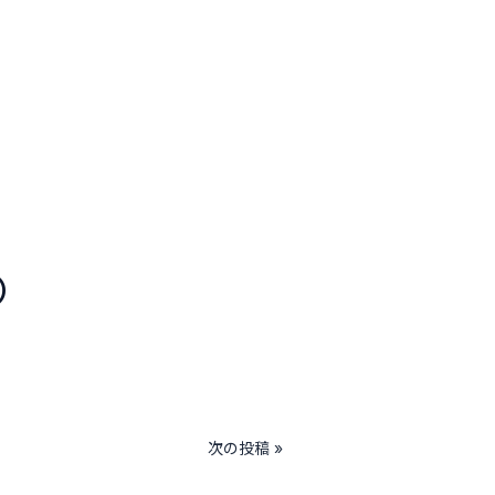
）
3）
次の投稿 »