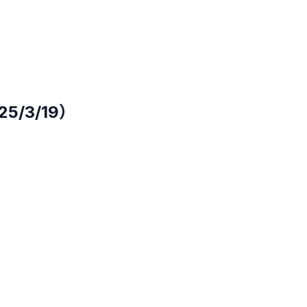
/3/19）
）